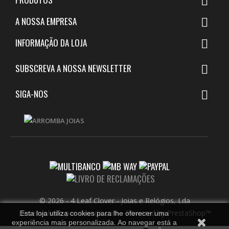

A NOSSA EMPRESA

INFORMAÇÃO DA LOJA

SUBSCREVA A NOSSA NEWSLETTER

SIGA-NOS

© 2026 - 4 Leaf Clover - Joias e Relógios, Lda
Desenvolvido por dvenda.com
-
Powered by PrestaShop™
Esta loja utiliza cookies para lhe oferecer uma
experiência mais personalizada. Ao navegar está a
...