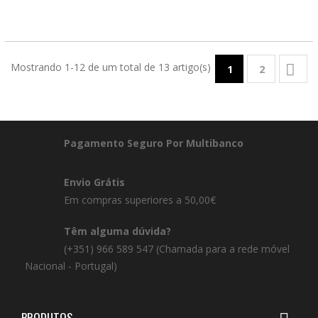
Mostrando 1-12 de um total de 13 artigo(s)

1
2
Pagamento Seguro Por Multibanco
Envio Grátis
Em compras superiores a 50,00€
Têm alguma dúvida?
(+351) 966 589 547 (Chamada para a rede móvel
Nacional - Portugal)
PRODUTOS