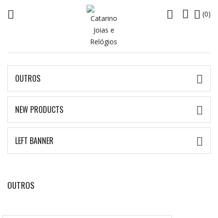




(0)
OUTROS

NEW PRODUCTS

LEFT BANNER

OUTROS