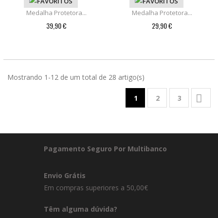
Medalha Protetora...
Medalha Protetora...
39,90 €
29,90 €
Mostrando 1-12 de um total de 28 artigo(s)

1
2
3
Pagamento Seguro Por Multibanco
Envio Grátis
Em compras superiores a 50,00€
Têm alguma dúvida?