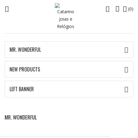




(0)
MR. WONDERFUL

NEW PRODUCTS

LEFT BANNER

MR. WONDERFUL