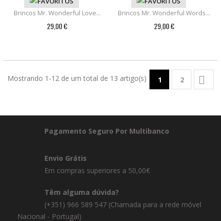
Brincos Mr. Wonderful Love...
Brincos Mr. Wonderful Words...
29,00 €
29,00 €
Mostrando 1-12 de um total de 13 artigo(s)

1
2
Pagamento Seguro Por Multibanco
Envio Grátis
Em compras superiores a 50,00€
Têm alguma dúvida?
(+351) 966 589 547 (Chamada para a rede móvel
Nacional - Portugal)