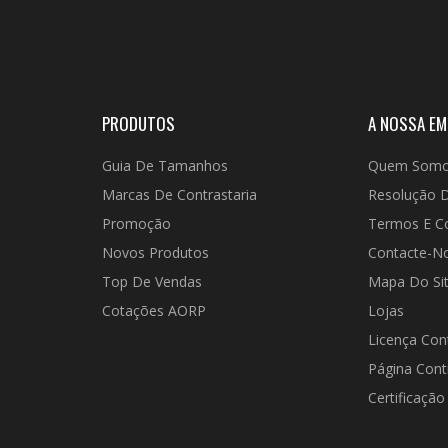
PRODUTOS
A NOSSA E
Guia De Tamanhos
Quem Som
Marcas De Contrastaria
Resolução D
Promoção
Termos E C
Novos Produtos
Contacte-N
Top De Vendas
Mapa Do Si
Cotações AORP
Lojas
Licença Con
Página Cont
Certificação