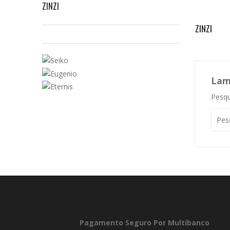
ZINZI
ZINZI
Lam
Pesqu
Pagamento Seguro Por Multibanco