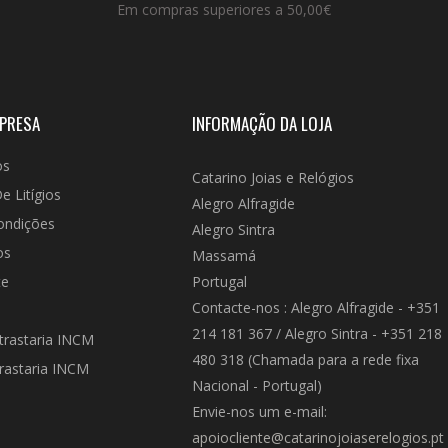
Em compras superiores a 50,00€
MPRESA
INFORMAÇÃO DA LOJA
os
Catarino Joias e Relógios
e Litígios
Alegro Alfragide
ondições
Alegro Sintra
os
Massamá
te
Portugal
Contacte-nos :
Alegro Alfragide - +351
214 181 367 / Alegro Sintra - +351 218
trastaria INCM
480 318 (Chamada para a rede fixa
rastaria INCM
Nacional - Portugal)
Envie-nos um e-mail:
apoiocliente@catarinojoiaserelogios.pt