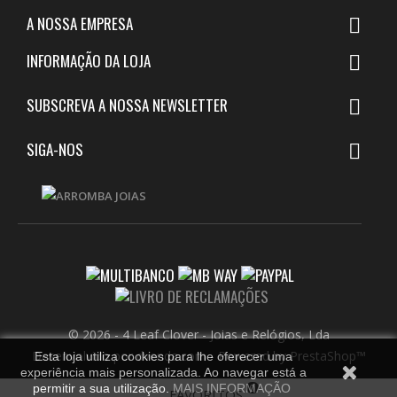
A NOSSA EMPRESA

INFORMAÇÃO DA LOJA

SUBSCREVA A NOSSA NEWSLETTER

SIGA-NOS

© 2026 - 4 Leaf Clover - Joias e Relógios, Lda
Desenvolvido por dvenda.com
-
Powered by PrestaShop™
Esta loja utiliza cookies para lhe oferecer uma
experiência mais personalizada. Ao navegar está a
...
0
permitir a sua utilização.
MAIS INFORMAÇÃO
FAVORITOS