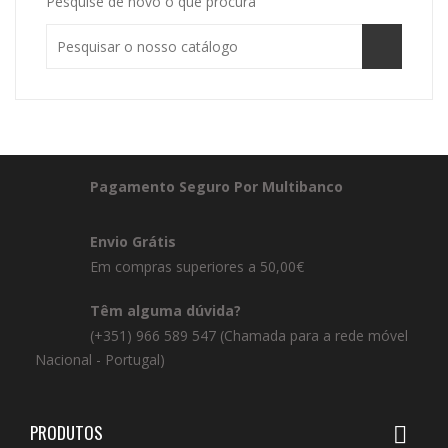
Pesquise de novo o que procura
Pagamento Seguro Por Multibanco
Envio Grátis
Em compras superiores a 50,00€
Têm alguma dúvida?
(+351) 966 589 547 (Chamada para a rede móvel
Nacional - Portugal)
PRODUTOS
