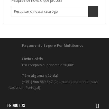
Pesquise de novo o que procura
Pagamento Seguro Por Multibanco
Envio Grátis
Em compras superiores a 50,00€
Têm alguma dúvida?
(+351) 966 589 547 (Chamada para a rede móvel
Nacional - Portugal)
PRODUTOS
