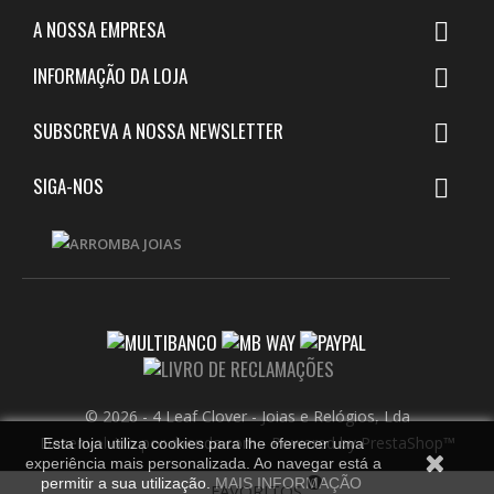
A NOSSA EMPRESA

INFORMAÇÃO DA LOJA

SUBSCREVA A NOSSA NEWSLETTER

SIGA-NOS

© 2026 - 4 Leaf Clover - Joias e Relógios, Lda
Desenvolvido por dvenda.com
-
Powered by PrestaShop™
Esta loja utiliza cookies para lhe oferecer uma
experiência mais personalizada. Ao navegar está a
...
0
permitir a sua utilização.
MAIS INFORMAÇÃO
FAVORITOS