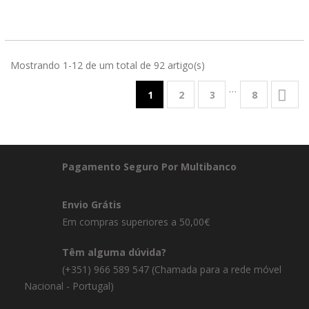
Mostrando 1-12 de um total de 92 artigo(s)
…

1
2
3
8
Pagamento Seguro Por Multibanco
Envio Grátis
Em compras superiores a 50,00€
Têm alguma dúvida?
(+351) 966 589 547 (Chamada para a rede móvel
Nacional - Portugal)