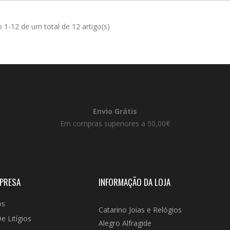
1-12 de um total de 12 artigo(s)
Envio Grátis
Em compras superiores a 50,00€
MPRESA
INFORMAÇÃO DA LOJA
os
Catarino Joias e Relógios
e Litígios
Alegro Alfragide