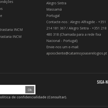
ondições
Alegro Sintra
os
Massamá
te
Portugal
Contacte-nos :
Alegro Alfragide - +351
214 181 367 / Alegro Sintra - +351 218
trastaria INCM
480 318 (Chamada para a rede fixa
rastaria INCM
Nacional - Portugal)
Envie-nos um e-mail:
apoiocliente@catarinojoiaserelogios.pt
SIGA-
olítica de confidencialidade (
Consultar
).