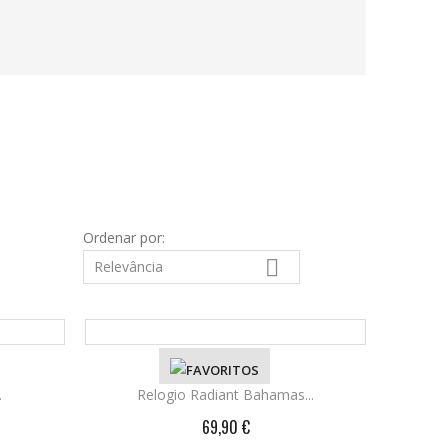
Ordenar por:

Relevância
.
VER DETALHES
Relogio Radiant Bahamas...
69,90 €