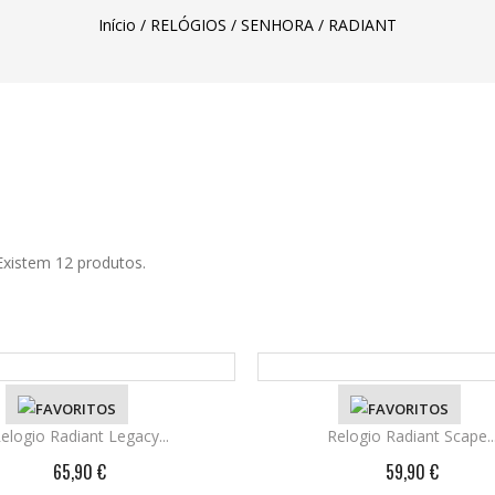
Início
RELÓGIOS
SENHORA
RADIANT
Existem 12 produtos.
ETALHES
elogio Radiant Legacy...
VER DETALHES
Relogio Radiant Scape..
65,90 €
59,90 €