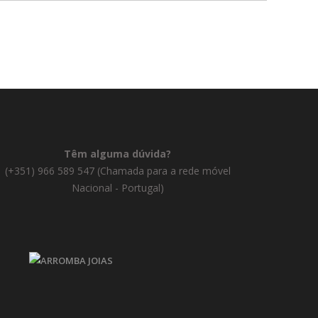
Têm alguma dúvida?
(+351) 966 589 547 (Chamada para a rede móvel
Nacional - Portugal)