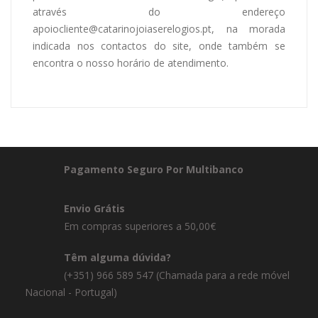
através do endereço
apoiocliente@catarinojoiaserelogios.pt, na morada
indicada nos contactos do site, onde também se
encontra o nosso horário de atendimento.
Pagamento Seguro Por Multibanco
Envio Grátis
Em compras superiores a 50,00€
Têm alguma dúvida?
(+351) 966 589 547 (Chamada para a rede móvel
Nacional - Portugal)