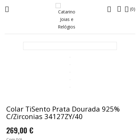




(0)
Colar TiSento Prata Dourada 925%
C/Zirconias 34127ZY/40
269,00 €
Com IVA