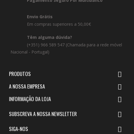
Pagamento Seguro Por Multibanco
Envio Grátis
Em compras superiores a 50,00€
Têm alguma dúvida?
(+351) 966 589 547 (Chamada para a rede móvel
Nacional - Portugal)
PRODUTOS

A NOSSA EMPRESA

INFORMAÇÃO DA LOJA

SUBSCREVA A NOSSA NEWSLETTER

SIGA-NOS
