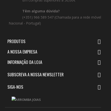
Em compras superiores a 50,00€
Têm alguma dúvida?
(+351) 966 589 547 (Chamada para a rede móvel
Nacional - Portugal)
PRODUTOS

A NOSSA EMPRESA

INFORMAÇÃO DA LOJA

SUBSCREVA A NOSSA NEWSLETTER

SIGA-NOS
