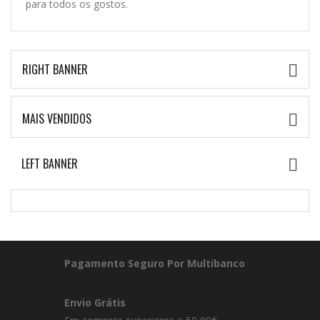
para todos os gostos.
RIGHT BANNER

MAIS VENDIDOS

LEFT BANNER

Pagamento Seguro Por Multibanco
Envio Grátis