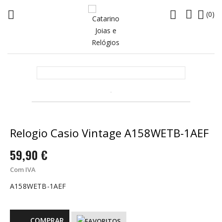




(0)
Relogio Casio Vintage A158WETB-1AEF
59,90 €
Com IVA
A158WETB-1AEF
COMPRAR